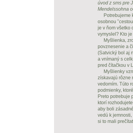
úvod z sms pre J
Mendelssohna od 
Potrebujeme kult
osobnou "cestou"
je v ňom všetko 
vymyslel? Kto je 
Myšlienka, zrode
povznesenie a č
(Satvický bol aj 
a vnímaný s celk
pred čítačkou v L
Myšlienky vznik
získavajú rôzne m
vedomím. Túto r
podmienky, ktoré 
Preto potrebuje 
ktorí rozhodujet
aby boli zásadné
vedú k jemnosti,
si to mali prečí