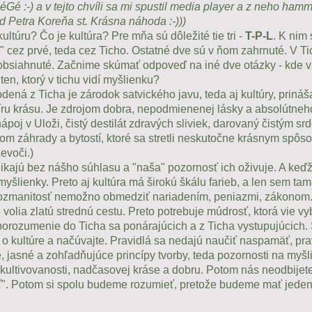
éGé :-) a v tejto chvíli sa mi spustil media player a z neho ham
Petra Koreňa st. Krásna náhoda :-)))
úru? Čo je kultúra? Pre mňa sú dôležité tie tri -
T-P-L
. K nim 
 cez prvé, teda cez Ticho. Ostatné dve sú v ňom zahrnuté. V Tic
obsiahnuté. Začnime skúmať odpoveď na iné dve otázky - kde vz
ten, ktorý v tichu vidí myšlienku?
ná z Ticha je zárodok satvického javu, teda aj kultúry, prináš
íru krásu. Je zdrojom dobra, nepodmienenej lásky a absolútne
nápoj v Uloži, čistý destilát zdravých sliviek, darovaný čistým s
om záhrady a bytostí, ktoré sa stretli neskutočne krásnym spôso
evoči.)
ajú bez nášho súhlasu a "naša" pozornosť ich oživuje. A keďž
yšlienky. Preto aj kultúra má širokú škálu farieb, a len sem tam
ozmanitosť nemožno obmedziť nariadením, peniazmi, zákonom. 
volia zlatú strednú cestu. Preto potrebuje múdrosť, ktorá vie vy
porozumenie do Ticha sa ponárajúcich a z Ticha vystupujúcich. 
e o kultúre a načúvajte. Pravidlá sa nedajú naučiť naspamäť, pra
, jasné a zohľadňujúce princípy tvorby, teda pozornosti na myšl
 kultivovanosti, nadčasovej kráse a dobru. Potom nás neodbijete 
tať". Potom si spolu budeme rozumieť, pretože budeme mať jeden 