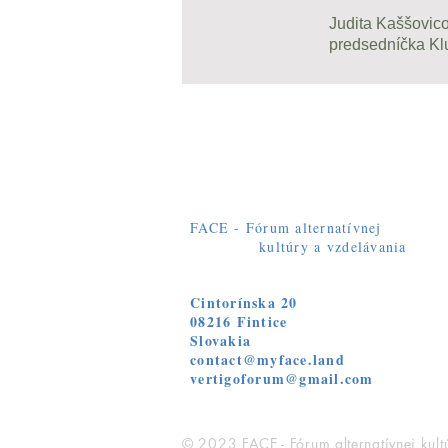
Judita Kaššovic
predsedníčka Kl
FACE - Fórum alternatívnej
kultúry a vzdelávania
Cintorínska 20
08216 Fintice
Slovakia
contact@myface.land
vertigoforum@gmail.com
© 2023 FACE - Fórum alternatívnej kult