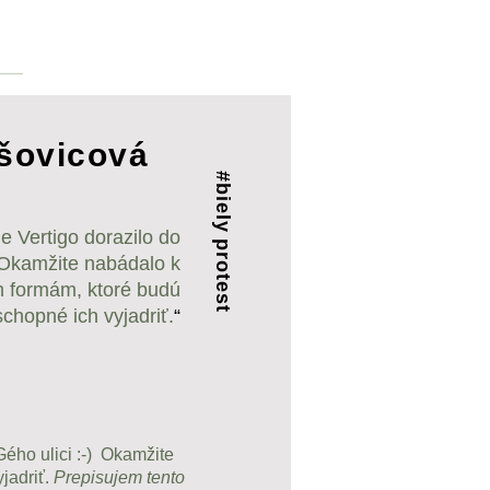
Martin Makara
šovicová
#biely protest
e Vertigo dorazilo do
 Okamžite nabádalo k
m formám, ktoré budú
schopné ich vyjadriť.
“
ého ulici :-) Okamžite
jadriť.
Prepisujem tento