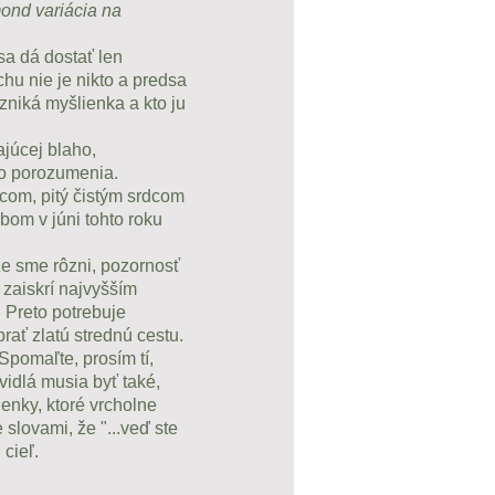
mond variácia na
sa dá dostať len
hu nie je nikto a predsa
niká myšlienka a kto ju
ajúcej blaho,
ho porozumenia.
rdcom, pitý čistým srdcom
bom v júni tohto roku
e sme rôzni, pozornosť
 zaiskrí najvyšším
Preto potrebuje
brať zlatú strednú cestu.
Spomaľte, prosím tí,
vidlá musia byť také,
ienky, ktoré vrcholne
slovami, že "...veď ste
cieľ.