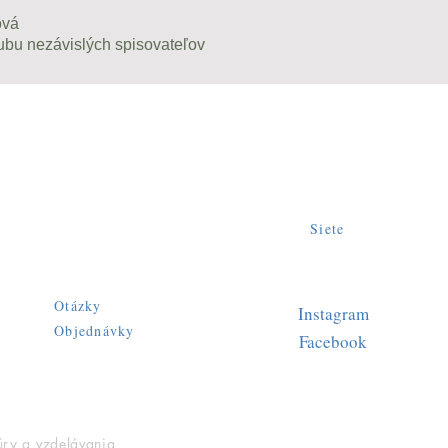
ová
ubu nezávislých spisovateľov
Siete
Otázky
Instagram
Objednávky
Facebook
úry a vzdelávania