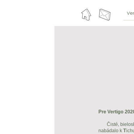
Ver
Pre Vertigo 20
Čisté, bieloskvú
nabádalo k
T
ich