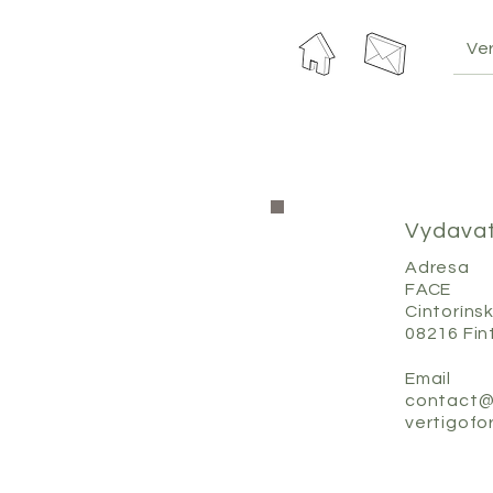
Ver
Vydavat
Adresa
FACE
Cintoríns
08216 Fin
Email
contact@
vertigof