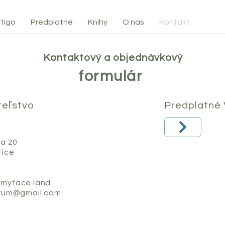
tigo
Predplatné
Knihy
O nás
Kontakt
Kontaktový a objednávkový
formulár
eľstvo
Predplatné 
ka 20
tice
myface.land
orum@gmail.com