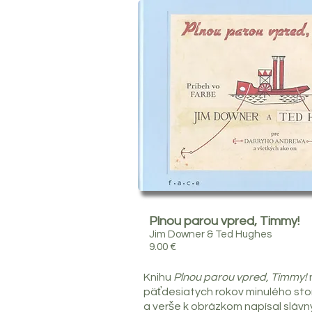
Plnou parou vpred, Timmy!
Jim Downer & Ted Hughes
9.00 €
Knihu
Plnou parou vpred, Timmy!
n
päťdesiatych rokov minulého sto
a verše k obrázkom napísal slávn