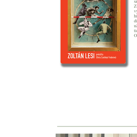
s
Z
v
h
d
u
t
O