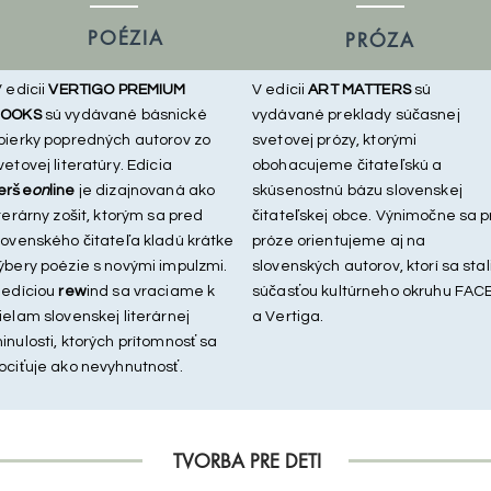
POÉZIA
PRÓZA
 edícii
VERTIGO PREMIUM
V edícii
ART MATTERS
sú
OOKS
sú vydávané básnické
vydávané preklady súčasnej
bierky popredných autorov zo
svetovej prózy, ktorými
vetovej literatúry. Edícia
obohacujeme čitateľskú a
erše
on
line
je dizajnovaná ako
skúsenostnú bázu slovenskej
iterárny zošit, ktorým sa pred
čitateľskej obce. Výnimočne sa p
lovenského čitateľa kladú krátke
próze orientujeme aj na
ýbery poézie s novými impulzmi.
slovenských autorov, ktorí sa stal
 edíciou
rew
ind sa vraciame k
súčasťou kultúrneho okruhu FAC
ielam slovenskej literárnej
a Vertiga.
inulosti, ktorých prítomnosť sa
ociťuje ako nevyhnutnosť.
TVORBA PRE DETI