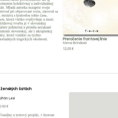
otnením kolektívnej a individuálnej
äti. Mladá autorka nezaprie svoju
tivosť pri objavovaní sveta, zároveň sa
 stretáva s krutosťou tohto času,
nou, ktorá všetko ovplyvňuje a mení.
dykhovej tvorba je v slovenskej
ratúre jedinečná a prináša nečakané
atenie slovenskej, ale i ukrajinskej
úry, ktoré vzniklo za týchto
oriadnych tragických okolností.
Preročenie frontovej línie
Alena Brindová
12,00 €
 ženských šatách
oltán Lesi
0.00 €
izuálny a textový projekt, v ktorom