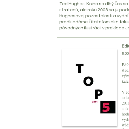
Ted Hughes. Kniha sa dlhý čas s
stratenú, ale roku 2008 sa ju poda
Hughesovej pozostalosti a vydať
predkladáme čitateľom ako faks
pôvodných ilustrácií v preklade 
Edí
6,00
Edíc
štúd
výtv
kale
V ed
axio
2010
a ak
hodn
vyda
štúd