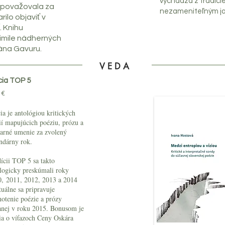
vychádza z tradície
a považovala za
nezameniteľným ja
rilo objaviť v
. Knihu
imile nádherných
Jána Gavuru.
V E D A
cia TOP 5
 €
ia je antológiou kritických
ií mapujúcich poéziu, prózu a
arné umenie za zvolený
ndárny rok.
ícii TOP 5 sa takto
logicky preskúmali roky
, 2011, 2012, 2013 a 2014
tuálne sa pripravuje
otenie poézie a prózy
nej v roku 2015. Bonusom je
ia o víťazoch Ceny Oskára