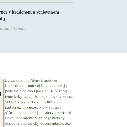
ner v kreslenom a veršovanom
vahy
hľad faksimile
Básnická kniha Aleny Brindovej
Prekročenie frontovej línie je vo svojej
podstate ľúbostnou poéziou. K odvekej
téme lásky však pristupuje inovatívne, cez
viacvrstvový obraz vnútorného aj
partnerského zápasu, ktorý sa stáva
súčasťou komplexnej metafory „frontovej
línie“. Zobrazenie v knihe je niekedy
doslovné a historicky dokumentárne, ako