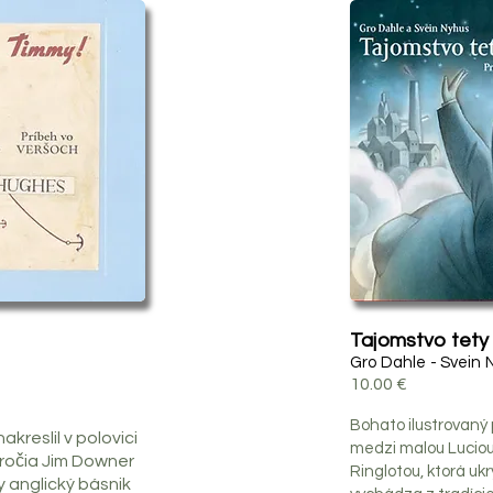
Tajomstvo tety 
Gro Dahle - Svein 
10.00 €
Bohato ilustrovaný
akreslil v polovici
medzi malou Luciou
ročia Jim Downer
Ringlotou, ktorá uk
y anglický básnik