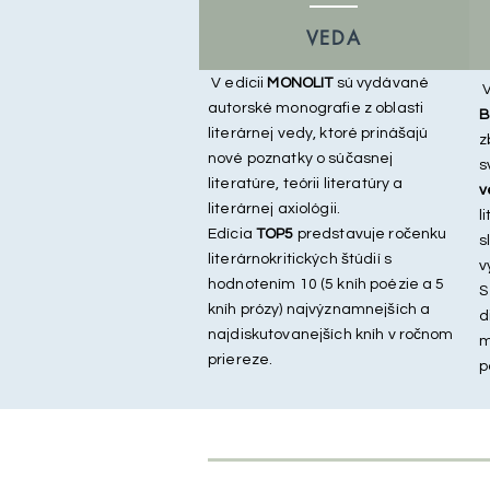
VEDA
V edícii
MONOLIT
sú vydávané
V
autorské monografie z oblasti
B
literárnej vedy, ktoré prinášajú
z
nové poznatky o súčasnej
s
literatúre, teórii literatúry a
v
literárnej axiológii.
l
Edícia
TOP5
predstavuje ročenku
s
literárnokritických štúdií s
v
hodnotením 10 (5 kníh poézie a 5
S
kníh prózy) najvýznamnejších a
d
najdiskutovanejších kníh v ročnom
m
priereze.
p