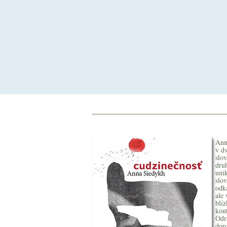
Ann
v d
slov
dru
unik
slo
odk
ale
blíz
kon
Odrá
dor