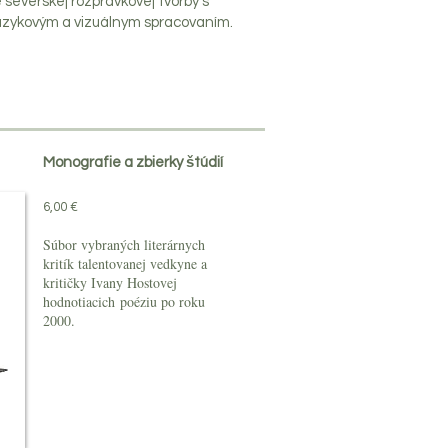
 severskej rozprávkovej tvorby s
zykovým a vizuálnym spracovaním.
Monografie a zbierky štúdií
6,00 €
Súbor vybraných literárnych
kritík talentovanej vedkyne a
kritičky Ivany Hostovej
hodnotiacich poéziu po roku
2000.