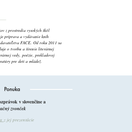
ov z prostredia vysokých škôl
je príprava a vydávanie kníh
ydavateľstva FACE. Od roku 2011 sa
uje o tvorbu a šírenie literárnej
erárnej vedy, poézie, prekladovej
eratúry pre deti a mládež.
Ponuka
rozprávok
v slovenčine a
račný zvonček
ia
z jej prezentácie