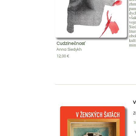
zhm
pam
dych
však
voj
Sie
lite
oboh
kult
Cudzinečnosť
mim
Anna Siedykh
12,00 €
V
Z
1
V