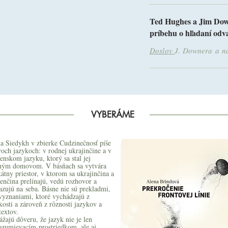
Ted Hughes a Jim Dow
príbehu o hľadaní od
Doslov
J. Downera a ná
VYBERÁME
a Siedykh v zbierke Cudzinečnosť píše
voch jazykoch: v rodnej ukrajinčine a v
enskom jazyku, ktorý sa stal jej
hým domovom. V básňach sa vytvára
átny priestor, v ktorom sa ukrajinčina a
venčina prelínajú, vedú rozhovor a
azujú na
seba. Básne nie sú prekladmi,
 vyznaniami, ktoré vychádzajú z
kosti a zároveň z rôznosti jazykov a
textov.
žajú dôveru, že jazyk nie je len
ozumievacím
prostriedkom, ale aj