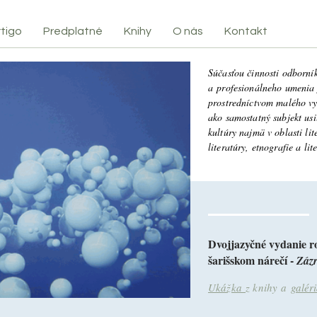
tigo
Predplatné
Knihy
O nás
Kontakt
Súčasťou činnosti odborník
a profesionálneho umenia 
prostredníctvom malého v
ako samostatný subjekt usil
kultúry najmä v oblasti lit
literatúry, etnografie a lit
Dvojjazyčné vydanie 
šarišskom nárečí -
Záz
Ukážka
z knihy a
galér