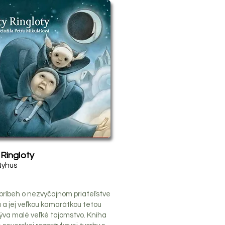
Ringloty
Nyhus
 príbeh o nezvyčajnom priateľstve
 a jej veľkou kamarátkou tetou
rýva malé veľké tajomstvo. Kniha