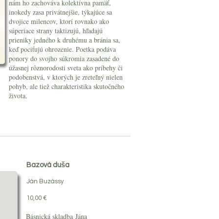
nám ho zachováva kolektívna pamäť,
inokedy zasa privátnejšie, týka­júce sa
dvojice milencov, ktorí rovnako ako
súperiace strany taktizujú, hľadajú
prieniky jedného k druhému a bránia sa,
keď pociťujú ohrozenie. Poetka podáva
ponory do svojho súkromia zasadené do
úžasnej rôznorodosti sveta ako príbehy či
podobenstvá, v ktorých je zreteľný nielen
pohyb, ale tiež charakteristika skutočného
života.
Bazová duša
Ján Buzássy
10,00 €
Básnická skladba Jána