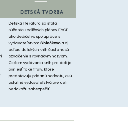
DETSKÁ TVORBA
Detská literatúra sa stala
súčasťou edičných plánov FACE
ako dedičstvo spolupráce s
vydavateľstvom
Slniečkovo
a aj
edície detských kníh často nesú
ri
označenie s rovnakým názvom.
Cieľom vydávania kníh pre deti je
i
priniesť také tituly, ktoré
E
predstavujú pridanú hodnotu, akú
ostatné vydavateľstvá pre deti
nedokážu zabezpečiť.