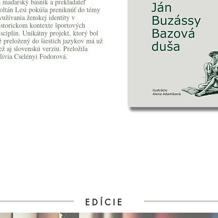
a maďarský básnik a prekladateľ
oltán Lesi pokúša preniknúť do témy
yužívania ženskej identity v
istorickom kontexte športových
isciplín. Unikátny projekt, ktorý bol
ž preložený do šiestich jazykov má už
iež aj slovenskú verziu. Preložila
lívia Cselényi Fodorová.
E D Í C I E