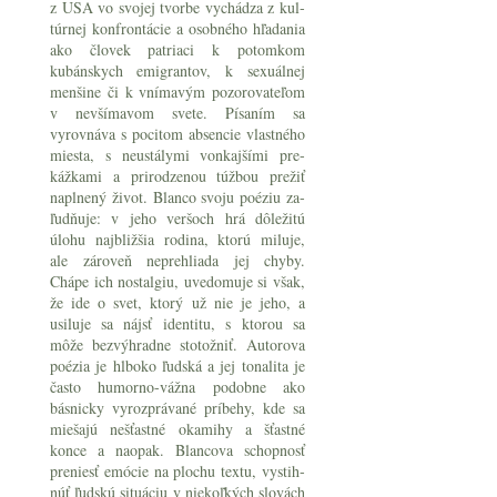
z USA vo svojej tvorbe vychádza z kul­
túrnej konfrontácie a osobného hľadania
ako človek patriaci k potomkom
kubánskych emigrantov, k sexuálnej
menšine či k vnímavým pozorovateľom
v nevšímavom svete. Písaním sa
vyrovnáva s pocitom absencie vlastného
miesta, s neustálymi vonkajšími pre­
kážkami a prirodzenou túžbou prežiť
naplnený život. Blanco svoju poéziu za­
ľudňuje: v jeho veršoch hrá dôležitú
úlohu najbližšia rodina, ktorú miluje,
ale zároveň neprehliada jej chyby.
Chápe ich nostalgiu, uvedomuje si však,
že ide o svet, ktorý už nie je jeho, a
usiluje sa nájsť identitu, s ktorou sa
môže bezvýhradne stotožniť. Autorova
poézia je hlboko ľudská a jej tonalita je
často humorno-vážna podobne ako
básnicky vyrozprávané príbehy, kde sa
miešajú nešťastné okamihy a šťastné
konce a naopak. Blancova schopnosť
preniesť emócie na plochu textu, vystih­
núť ľudskú situáciu v niekoľkých slovách