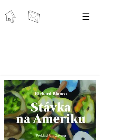
To najlepšie zo súčasnej
americkej poézie
Richard Blanco