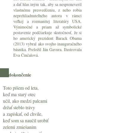
a dať hlas iným tak, aby sa nespre­neveril
vlastnému presvedčeniu, z neho robia
neprehliadnuteľného autora v rámci
veľkej a rozmanitej literatúry USA.
Výnimočné a priam až symbolické
postavenie podčiarkuje skutočnosť, že si
ho americký prezident Barack Obama
(2013) vybral ako svojho inauguračného
básnika. Preložil Ján Gavura. Ilustrovala
Eva Činčalová.
Nedokončenie
Toto píšem od leta,
keď ma starý otec
učil, ako medzi palcami
držať steblo trávy
a zapískať, od chvíle,
keď som sa naučil urobiť
zelenú zmiešaním