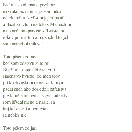
keď ma stará mama prvý raz
nazvala buzíkom a ja som mlčal,
od okamihu, keď som jej odpustil
a tlačil sa telom na telo s Michaelom
na tanečnom parkete v Twiste, od
rokov pri martini a mužoch, ktorých
som nemohol milovať.
Toto píšem od noci,
keď som odstavil auto pri
Big Sur a moje oči zachytili
šialenstvo hviezd, od mesiacov
pri kuchynskom okne, za ktorým
padal sneh ako dôsledok zúfalstva,
pre ktoré som nemal slovo, odkedy
som hľadal meno a našiel sa
hojdať v sieti a neopýtal
sa nebies nič.
Toto píšem od jari,