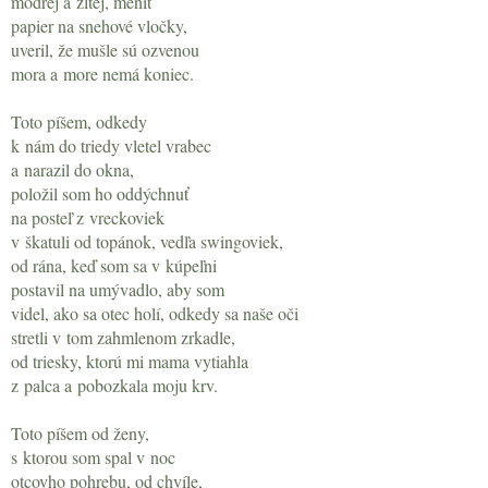
modrej a žltej, meniť
papier na snehové vločky,
uveril, že mušle sú ozvenou
mora a more nemá koniec.
Toto píšem, odkedy
k nám do triedy vletel vrabec
a narazil do okna,
položil som ho oddýchnuť
na posteľ z vreckoviek
v škatuli od topánok, vedľa swingoviek,
od rána, keď som sa v kúpeľni
postavil na umývadlo, aby som
videl, ako sa otec holí, odkedy sa naše oči
stretli v tom zahmlenom zrkadle,
od triesky, ktorú mi mama vytiahla
z palca a pobozkala moju krv.
Toto píšem od ženy,
s ktorou som spal v noc
otcovho pohrebu, od chvíle,