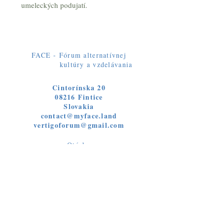
umeleckých podujatí.
FACE - Fórum alternatívnej
kultúry a vzdelávania
Cintorínska 20
08216 Fintice
Slovakia
contact@myface.land
vertigoforum@gmail.com
Otázky
Objednávky
Siete
Facebook
Instagram