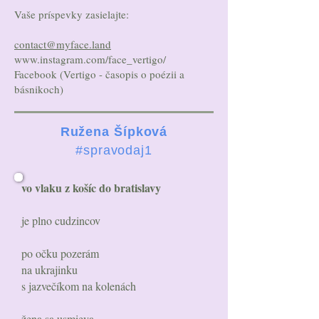
Vaše príspevky zasielajte:
contact@myface.land
www.instagram.com/face_vertigo/
Facebook (Vertigo - časopis o poézii a
básnikoch)
Ružena Šípková
#spravodaj1
vo vlaku z košíc do bratislavy
je plno cudzincov
po očku pozerám
na ukrajinku
s jazvečíkom na kolenách
žena sa usmieva