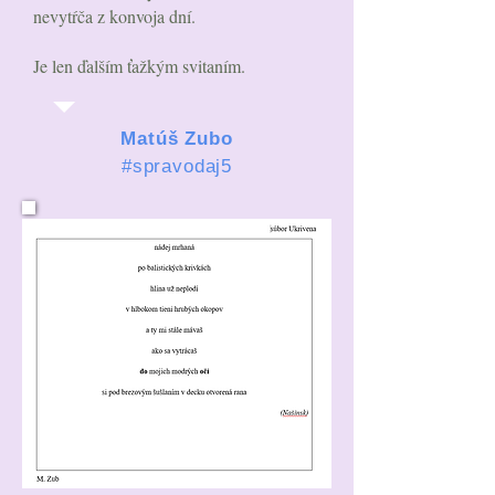
nevytŕča z konvoja dní.
Je len ďalším ťažkým svitaním.
Matúš Zubo
#spravodaj5