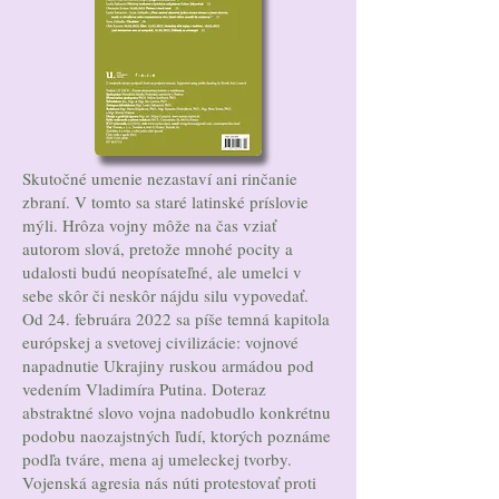
Skutočné umenie nezastaví ani rinčanie
zbraní. V tomto sa staré latinské príslovie
mýli. Hrôza vojny môže na čas vziať
autorom slová, pretože mnohé pocity a
udalosti budú neopísateľné, ale umelci v
sebe skôr či neskôr nájdu silu vypovedať.
Od 24. februára 2022 sa píše temná kapitola
európskej a svetovej civilizácie: vojnové
napadnutie Ukrajiny ruskou armádou pod
vedením Vladimíra Putina. Doteraz
abstraktné slovo vojna nadobudlo konkrétnu
podobu naozajstných ľudí, ktorých poznáme
podľa tváre, mena aj umeleckej tvorby.
Vojenská agresia nás núti protestovať proti