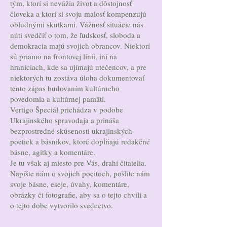
tým, ktorí si nevážia život a dôstojnosť
človeka a ktorí si svoju malosť kompenzujú
obludnými skutkami. Vážnosť situácie nás
núti svedčiť o tom, že ľudskosť, sloboda a
demokracia majú svojich obrancov. Niektorí
sú priamo na frontovej línii, iní na
hraniciach, kde sa ujímajú utečencov, a pre
niektorých tu zostáva úloha dokumentovať
tento zápas budovaním kultúrneho
povedomia a kultúrnej pamäti.
Vertigo Špeciál prichádza v podobe
Ukrajinského spravodaja a prináša
bezprostredné skúsenosti ukrajinských
poetiek a básnikov, ktoré dopĺňajú redakčné
básne, agitky a komentáre.
Je tu však aj miesto pre Vás, drahí čitatelia.
Napíšte nám o svojich pocitoch, pošlite nám
svoje básne, eseje, úvahy, komentáre,
obrázky či fotografie, aby sa o tejto chvíli a
o tejto dobe vytvorilo svedectvo.