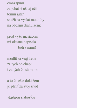
olanzapínu
zapchať si uši aj oči
tónmi gitár
snažiť sa vyslať modlitby
na obežnú dráhu zeme
pred vyše mesiacom
mi oksana napísala
boh s nami!
modliť sa vraj treba
za tých čo chápu
i za tých čo sú mimo
a to čo ešte dokážem
je platiť za svoj život
vlastnou slabosťou