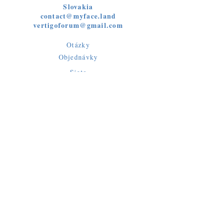
Slovakia
contact@myface.land
vertigoforum@gmail.com
Otázky
Objednávky
Siete
Facebook
Instagram
Publikácie sú podporené z verejných
zdrojov
Fondu na podporu umenia