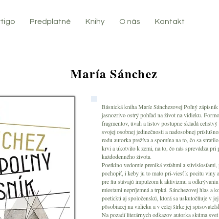
tigo
Predplatné
Knihy
O nás
Kontakt
María Sánchez
Básnická kniha Maríe Sánchezovej Poľný zápisník
jasnozrivo ostrý pohľad na život na vidieku. Form
fragmentov, úvah a listov postupne skladá celistvý
svojej osobnej jedi­nečnosti a nadosobnej príslušnos
rodu autorka prežíva a spomína na to, čo sa stratilo
krvi a ukotvilo k zemi, na to, čo nás sprevádza pri
každodenného života.
Poetkino vedomie preniká vzťahmi a súvislosťami, p
pochopiť, i keby ju to malo pri-viesť k pocitu viny
pre ňu stávajú impulzom k aktivizmu a odkrývaniu 
miestami nepríjemná a trpká. Sánchezovej hlas a kon
poetickú aj spoločenskú, ktorá sa usku­točňuje v jej
pôsobiacej na vidieku a v celej šírke jej spisovateľs
Na pozadí literárnych odkazov autorka skúma svet 