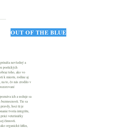
OUT OF THE BLUE
 prináša nevšedný a
ou poetických
 obraz toho, ako vo
ti k miestu, rodine aj
, na to, čo nás zrodilo v
 pozorovaní
oznáva ich a usiluje sa
 a bezmocnosti. Tie sa
pravdy, hoci tá je
anie tvoria integritu,
 práci veterinárky
kej činnosti.
ako organickú látku,