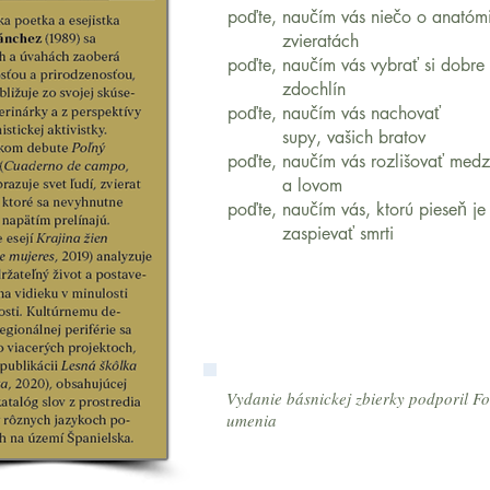
poďte, naučím vás niečo o anatómi
zvieratách
poďte, naučím vás vybrať si dobre
zdochlín
poďte, naučím vás nachovať
supy, vašich bratov
poďte, naučím vás rozlišovať medz
a lovom
poďte, naučím vás, ktorú pieseň je
zaspievať smrti
Vydanie básnickej zbierky podporil 
umenia