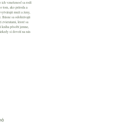
 ich vznešenosť sa rodí
 o tom, ako príroda a
 vytvárajú muži a ženy,
sy. Básne sa odohrávajú
 zvieratami, ktoré sa
ká kniha pôsobí jemne,
niekedy si dovolí na nás
ná