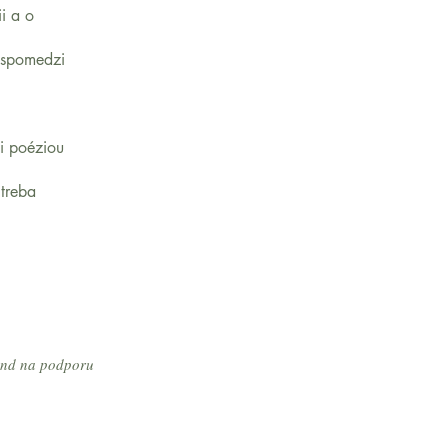
i a o
 spomedzi
i poéziou
 treba
Fond na podporu