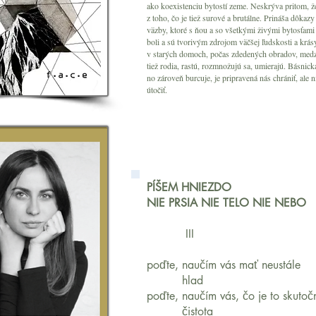
ako koexistenciu bytostí zeme. Neskrýva pritom, že
z toho, čo je tiež surové a brutálne. Prináša dôkazy
väzby, ktoré s ňou a so všetkými živými bytosťami
boli a sú tvorivým zdrojom väčšej ľudskosti a krá
v starých domoch, počas zdedených obradov, medzi
tiež rodia, rastú, rozmnožujú sa, umierajú. Básnic
no zároveň burcuje, je pripravená nás chrániť, ale 
útočiť.
PÍŠEM HNIEZDO
NIE PRSIA NIE TELO NIE NEBO
III
poďte, naučím vás mať neustále
hlad
poďte, naučím vás, čo je to skutoč
čistota