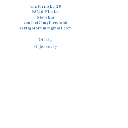
Cintorínska 20
08216 Fintice
Slovakia
contact@myface.land
vertigoforum@gmail.com
Otázky
Objednávky
Siete
Facebook
Instagram
Publikácie sú podporené z verejných
zdrojov
Fondu na podporu umenia