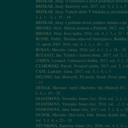
BRIŠKÁR, Juraj: O rastlinách a iných podobách neosobnej 
BRIŠKÁR, Juraj: Skutočný svet, 2017, roč. 5, č. 3, s. 3
BRIŠKÁR, Juraj: Vzduch alebo V bludisku je prechádzka
1, č. 1 – 2, s. 15 – 16
BRIŠKÁR, Juraj: z pohľadu dvoch pohárov mlieka a iné bá
BROOKS, Nick: Malým písmom a Prípitok, 2017, roč. 5,
BROOKS, Nick: Sexy haiku, 2016, roč. 4, č. 5, s. 32 – 
BUSHE, Paddy: Škénina odpoveď Amerginovi, Buddha pr
15. apríla 2003, 2016, roč. 4, č. 1, s. 20 – 22
BÚRAN, Miroslav: básne, 2016, roč. 4, č. 2, s. 18 – 19
BUZÁSSY, Ján: Týždeň v tichom dome, 2017, roč. 5, č. 
COHEN, Leonard: Cudzincova hudba, 2017, roč. 5, č. 2
CZAROWSKI, Patryk: Presnosť rastlín, 2017, roč. 5, č.4,
ČÁNI, Ladislav: Guru, 2017, roč. 5, č. 4, s. 5
DELONG, Jan: Motocykl, Po noční, Šroub, První jarní, Di
– 11
DEMÁK, Miroslav: Apríl (Macbeth), Jún (Henrich IV.), A
č. 4, s. 19 – 20
DIANIŠKOVÁ, Veronika: básne (3x), 2014, roč. 2, č. 1, 
DIANIŠKOVÁ, Veronika: básne (6x), 2016, roč. , č. 3, s
DOMONIOVÁ, Jana: básne (4x), 2017, roč. 5, č. 4, s. 3
DUDOK, Miroslav: Deň trávy, Dub, Strom, Každý deň, Pr
roč. 3, č. 4, s. 23 – 24
DŽUNKOVÁ, Katarína: básne (3x), 2016, roč. 4, č. 4, s.