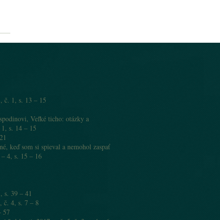
 č. 1, s. 13 – 15
podinovi, Veľké ticho: otázky a
 1, s. 14 – 15
 21
é, keď som si spieval a nemohol zaspať
 – 4, s. 15 – 16
, s. 39 – 41
č. 4, s. 7 – 8
 – 57