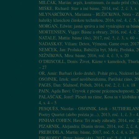
MILČÁK, Marián: argés, kontinuum, čo malo prísť (3x), 2
MIŠKE, Richard: Stav a iné básne, 2014, roč. 2, č. 3, s. 
MLYNÁRČÍKOVÁ, Marianna – RUŽIČKOVÁ, Nóra – ZHA
halušky klasickou čínskou technikou, 2016, roč. 4, č. 5, 
MORGAN, Edwin: jasná správa a iné vynárajúce sa básne, 
MORTENSEN, Viggo: Básne a obrazy, 2016, roč. 4, č. 5
NATALE, Mattia: básne (4x), 2017, roč. 5, č. 3, s. 60 –
NÁDASKAY, Viliam: Detox, Výmena, Game over, 2017, ro
NEMČEK, Jan: Proluka, Babiččin byt, Moře, Proluka, 201
NIŽNÍKOVÁ, Mira: básne, 2016, roč. 4, č. 3, s. 20
O´DRISCOLL, Denis: Život, Kázne v kameňoch, Thurles, 
– 27
OR, Amir: Barbari (kolo druhé), Pohár piva, Niektorí hov
OSOJNIK, Iztok: smrť neoliberalizmu, Parížske ráno, 2016
PAGIS, Dan: Sťažnosť, Príbeh, 2014, roč. 2, č. 1, s. 18
PAIN, Agda Bavi: Úryvok z piesne práceneschopnosti, 201
PALAŠČÁK, Jozef: Pleseň na ráme, Kosa sa v klobúku na
4, s. 4 – 5
PESQUÈS, Nicolas – OSOJNIK, Iztok – SUTHERLAN
Poetry Quartet (alebo poézia je...), 2013, roč. 1, č. 3 – 4
PINHAS COHEN, Hava: Tri zrady záhrady, 2014, roč. 2, 
PIZARNIK, Alejandra: Dianin strom, 2014, roč. 2, č. 4, 
PREBUDILA, Martin: básne, 2017, roč. 5, č. 4, s. 24 –
PROKOPEC, Peter: básne (4x), 2017, roč. 5, č. 1, s. 46 