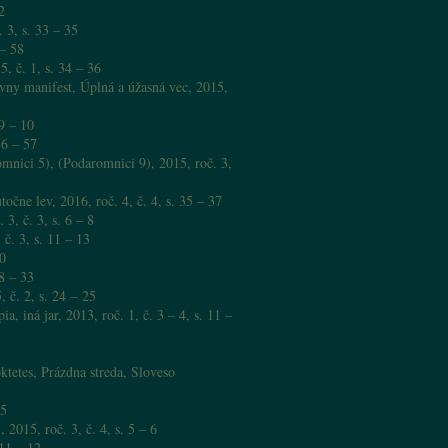
2
 3, s. 33 – 35
 – 58
, č. 1, s. 34 – 36
vny manifest, Úplná a úžasná vec, 2015,
9 – 10
56 – 57
nici 5), (Podaromnici 9), 2015, roč. 3,
ne lev, 2016, roč. 4, č. 4, s. 35 – 37
, č. 3, s. 6 – 8
 č. 3, s. 11 – 13
0
8 – 33
 č. 2, s. 24 – 25
 iná jar, 2013, roč. 1, č. 3 – 4, s. 11 –
tetes, Prázdna streda, Sloveso
 5
2015, roč. 3, č. 4, s. 5 – 6
11 – 12