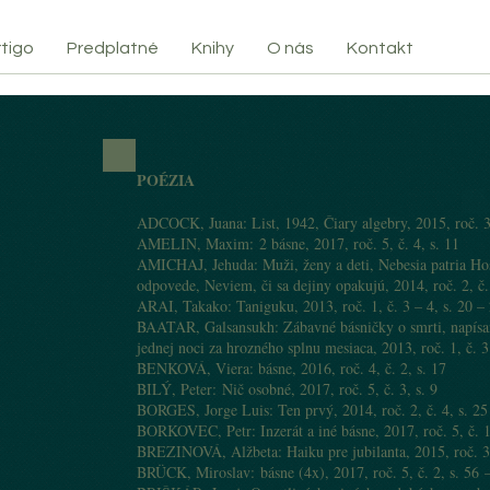
tigo
Predplatné
Knihy
O nás
Kontakt
POÉZIA
ADCOCK, Juana: List, 1942, Čiary algebry, 2015, roč. 3,
AMELIN, Maxim: 2 básne, 2017, roč. 5, č. 4, s. 11
AMICHAJ, Jehuda: Muži, ženy a deti, Nebesia patria Hos
odpovede, Neviem, či sa dejiny opakujú, 2014, roč. 2, č.
ARAI, Takako: Taniguku, 2013, roč. 1, č. 3 – 4, s. 20 –
BAATAR, Galsansukh: Zábavné básničky o smrti, napísan
jednej noci za hrozného splnu mesiaca, 2013, roč. 1, č. 3
BENKOVÁ, Viera: básne, 2016, roč. 4, č. 2, s. 17
BILÝ, Peter: Nič osobné, 2017, roč. 5, č. 3, s. 9
BORGES, Jorge Luis: Ten prvý, 2014, roč. 2, č. 4, s. 25
BORKOVEC, Petr: Inzerát a iné básne, 2017, roč. 5, č. 1
BREZINOVÁ, Alžbeta: Haiku pre jubilanta, 2015, roč. 3, 
BRÜCK, Miroslav: básne (4x), 2017, roč. 5, č. 2, s. 56