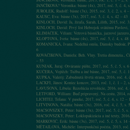
JANČÍKOVÁ? Veronika: básne (4x), 2017, roč. 5, č. 4, 
JUROLEK, Rudolf: básne (3x), 2015, roč. 3, č. 2, s. 4 –
KAUSC, Eva: básne (3x), 2017, roč. 5, č. 4, s. 42 – 43
KINLOCH, David: Ja, žirafa, Sarah, Lilith, 2015, roč. 3,
KINLOCH, David: Prvý list Hebrejok svätému Pavlovi, Ma
KLIMÁČEK, Viliam: Vetrová básnička, jazzové jazzero, 2
KLOPTOVÁ, Iveta: básne (4x), 2017, roč. 5, č. 4, s. 48
KOMANICKÁ, Ivana: Nedeľná omša, Dámsky budoár, Pre Sy
6
KOVÁČIKOVÁ, Daniela: Beh. Vlny. Tretia dimenzia., Čísl
– 53
KUNIAK, Juraj: Otváranie púšte, 2017, roč. 5, č. 5, s. 6
KUČERA, Vojtěch: Tužba a iné básne, 2017, roč. 5, č. 1,
KUPKA, Valerij: Zabudnutá štvrtá strana, 2016, roč. 4, č
LACKFI, János: Koniec koncov, 2013, roč. 1, č. 1 – 2, s
LAVUŠOVÁ, Libuša: Rezolúcia revolúcie, 2016, roč. 4, č
LETFORD, William: Buď pripravený, Na cestu, 2014, roč.
LICHTEJ, Teťana: V paseke, 2017, roč. 5, č. 4, s. 12 – 
LITVINOVA, Natália: básne (3x), 2016, roč. 4, č. 5, s. 5
MACSOVSZKY, Peter: básne (3x), 2017, roč. 5, č. 5, s.
MACSOVSZKY, Peter: Loklopakizácia a iné texty, 2016, r
MARKOVIČ, Erik: básne (3x), 2017, roč. 5, č. 5, s. 14 
MÉTAILOVÁ, Michèle: Interpunkčná poézia, 2013, roč. 1,