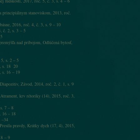
ľudskosti, 2017, roč. 5, č. 3, s. 4 – 6
 principiálnym stanoviskom, 2013, roč.
sne, 2016, roč. 4, č. 3, s. 9 – 10
 č. 2, s. 3 – 5
35
emýšľa nad príbojom, Odlúčená bytosť,
5, s. 2 – 5
, s. 18 20
 s. 16 – 19
apozitiv, Závod, 2014, roč. 2, č. 1, s. 9
trament, krv rétoriky (14), 2015, roč. 3,
s. 7 – 8
. 16 – 18
2 –34
esila pravdy, Krátky dych (17, 4), 2015,
 8 – 9