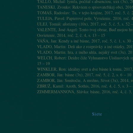
TALLO, Michal: lymfa, počítať s absenciou, xxx (3x), 201
TANESKI, Zvonko: Rekviem o spisovateľskej obci, 2016, r
TOMÁŠ, Radoslav: Tu, v tejto krajine, 2017, roč. 5, č. 2
TULEJA, Pavol: Papierové pole, Vyrušenie, 2016, roč. 4,
ULEJ, Tomáš: aforizmy (10x), 2017, roč. 5, č. 5, s. 52 
VALENTE, José Ángel: Tento tvoj obraz, Buď mojou hran
Osvietenie, 2014, roč. 2, č. 4, s. 13 – 15
VÁŇA, Jan: Kendy a iné básne, 2017, roč. 5, č. 1, s. 30 
VLADO, Martin: Deň ako z rozprávky a iné otázky, 2017,
VLADO, Martin: hra, z iného uhla, nejaký svet (3x), 2016
WELCH, Robert: Deidre čiže Vyhnanstvo Uisliuových syno
15 – 19
WINKLER, Ron: ideálny svet a dve básne k tomu, 2017, r
ZAMBOR, Ján: básne (3x), 2017, roč. 5, č. 2, s. 6 – 10
ZAMBOR, Ján: Smútočie, A možno, Sivot (3x), 2014, roč.
ZBRUŽ, Kamil: Azoth, Sothis, 2016, roč. 4, č. 5, s. 3 –
ZIMMERMANNOVÁ, Slávka: básne, 2016, roč. 4, č. 3, 
Siete