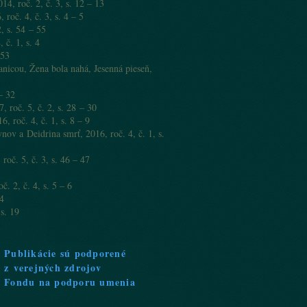
4, roč. 2, č. 3, s. 12 – 13
oč. 4, č. 3, s. 4 – 5
, s. 54 – 55
 č. 1, s. 4
–53
icou, Žena bola nahá, Jesenná pieseň,
– 32
 roč. 5, č. 2, s. 28 – 30
, roč. 4, č. 1, s. 8 – 9
v a Deidrina smrť, 2016, roč. 4, č. 1, s.
oč. 5, č. 3, s. 46 – 47
 2, č. 4, s. 5 – 6
 4
s. 19
Publikácie sú podporené
z verejných zdrojov
Fondu na podporu umenia