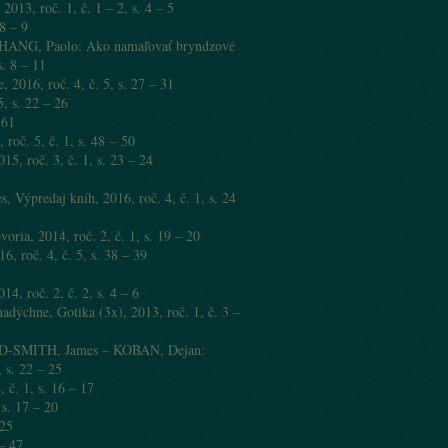
013, roč. 1, č. 1 – 2, s. 4 – 5
8 – 9
NG, Paolo: Ako namaľovať bryndzové
s. 8 – 11
2016, roč. 4, č. 5, s. 27 – 31
, s. 22 – 26
 61
č. 5, č. 1, s. 48 – 50
5, roč. 3, č. 1, s. 23 – 24
Výpredaj kníh, 2016, roč. 4, č. 1, s. 24
oria, 2014, roč. 2, č. 1, s. 19 – 20
, roč. 4, č. 5, s. 38 – 39
4, roč. 2, č. 2, s. 4 – 6
dýchne, Gotika (3x), 2013, roč. 1, č. 3 –
D-SMITH, James – KOBAN, Dejan:
, s. 22 – 25
č. 1, s. 16 – 17
s. 17 – 20
 25
– 47