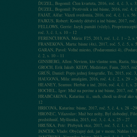
ĎUZEL, Bogomil: Člen kvarteta, 2016, roč. 4, č. 3, s. 3
ĎUZEL, Bogomil: Protivník a iné básne, 2016, roč. 4, č.
FAJÁT, Ašfar: Väzeň svedomia, 2016, roč. 4, č. 1, s. 56
FAJKUS, Robert: Kostely détství a iné básne, 2017, roč. 5
FELLOWS, Gerrie: Jazyk pamäti (včely), Proprioreceptí
roč. 3, č. 1, s. 10 – 12
FERENČUHOVÁ, Mária: F25, 2013, roč. 1, č. 1 – 2, s. 
FRANEKOVÁ, Marta: básne (4x), 2017, roč. 5, č. 5, s. 
GARAN, Pavol: Voľné miesto, (Podaromnici 4), (Podarom
č. 2, s. 10 – 11
GINSBERG, Allen: Neviem, kto vlastne som, Razia, Skutoč
GROCH, Erik Jakub: KEDY, Medzistav, Faun, 2015, roč. 3
GRÚŇ, Daniel: Popis jednej fotografie, Tri, 2015, roč. 3,
HAUGOVÁ, Mila: amalgám, 2016, roč. 4, č. 2, s. 29 – 3
HEANEY, Seamus: Herbár a iné, 2016, roč. 4, č. 1, s. 2
HOCHEL, Igor: Muž na peróne a iné básne, 2017, roč. 5,
HRABČÁKOVÁ, Katarína: ii., sneh, chodí sa dívať ako spia,
12
HRICOVÁ, Katarína: básne, 2017, roč. 5, č. 4, s. 28 –29
HRONEC, Víťazoslav: Muž bez nohy, Byť slobodný, Filok
predstihnúť, Myšlienka, 2015, roč. 3, č. 4, s. 25 – 27
HRUŠKA, Petr: Přebytek otce, 2017, roč. 5, č. 1, s. 4 –
JANČEK, Vlado: Obyčajný deň, jar v meste, Nahlas (3x), 
JANČÍKOVÁ, Veronika: básne, 2013, roč. 1, č. 1 – 2, s. 