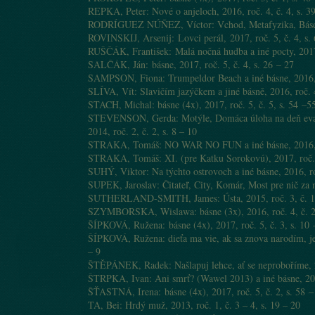
REPKA, Peter: Nové o anjeloch, 2016, roč. 4, č. 4, s. 3
RODRÍGUEZ NÚÑEZ, Víctor: Vchod, Metafyzika, Báseň s
ROVINSKIJ, Arsenij: Lovci perál, 2017, roč. 5, č. 4, s. 
RUŠČÁK, František: Malá nočná hudba a iné pocty, 2017, 
SALČÁK, Ján: básne, 2017, roč. 5, č. 4, s. 26 – 27
SAMPSON, Fiona: Trumpeldor Beach a iné básne, 2016, r
SLÍVA, Vít: Slavičím jazýčkem a jiné básně, 2016, roč. 4
STACH, Michal: básne (4x), 2017, roč. 5, č. 5, s. 54 –5
STEVENSON, Gerda: Motýle, Domáca úloha na deň evakuá
2014, roč. 2, č. 2, s. 8 – 10
STRAKA, Tomáš: NO WAR NO FUN a iné básne, 2016, roč
STRAKA, Tomáš: XI. (pre Katku Sorokovú), 2017, roč. 5
SUHÝ, Viktor: Na týchto ostrovoch a iné básne, 2016, roč
SUPEK, Jaroslav: Čitateľ, City, Komár, Most pre nič za ni
SUTHERLAND-SMITH, James: Ústa, 2015, roč. 3, č. 1,
SZYMBORSKA, Wislawa: básne (3x), 2016, roč. 4, č. 2,
ŠÍPKOVÁ, Ružena: básne (4x), 2017, roč. 5, č. 3, s. 10 
ŠÍPKOVÁ, Ružena: dieťa ma vie, ak sa znova narodím, je v
– 9
ŠTĚPÁNEK, Radek: Našlapuj lehce, ať se neproboříme, 20
ŠTRPKA, Ivan: Ani smrť? (Wawel 2013) a iné básne, 2016
ŠŤASTNÁ, Irena: básne (4x), 2017, roč. 5, č. 2, s. 58 –
TA, Bei: Hrdý muž, 2013, roč. 1, č. 3 – 4, s. 19 – 20