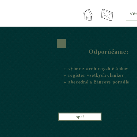
Ver
Odporúčame:
+ výber z archívnych článkov
+ register všetkých článkov
+ abecedné a žánrové poradie
späť