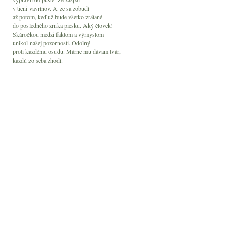
v tieni vavrínov. A že sa zobudí
až potom, keď už bude všetko zrátané
do posledného zrnka piesku. Aký človek!
Škáročkou medzi faktom a výmyslom
unikol našej pozornosti. Odolný
proti každému osudu. Márne mu dávam tvár,
každú zo seba zhodí.
Zrástlo nad ním ticho, bez jazvy po hlase.
Neprítomnosť má výzor obzoru.
Nula sa píše sama.
FACE - Fórum alternatívnej
kultúry a vzdelávania
Cintorínska 20
08216 Fintice
Slovakia
contact@myface.land
vertigoforum@gmail.com
Otázky
Objednávky