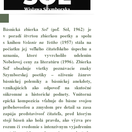
Básnická zbierka
(poľ. Sól, 1962) je
Soľ
v poradí štvrtou zbierkou poetky a spolu
s knihou
(1957) stála na
Volanie na Yetiho
počiatku jej veľkého čitateľského úspechu a
uznania, ktoré vyvrcholilo udelením
Nobelovej ceny za literatúru (1996). Zbierka
Soľ obsahuje všetky poznávacie znaky
Szymborskej poetiky – oživenie žánrov
básnickej polemiky a básnickej anekdoty,
vznikajúcich ako odpoveď na skutočné
súkromné a historické podnety. Vnútorná
epická kompozícia vťahuje do básne svojou
príbehovosťou a zmyslom pre detail sa zasa
zapája predstavivosť čitateľa, pred ktorým
stojí báseň ako holá pravda, ako výzva pre
rozum či svedomie s intenzívnym vyjadrením