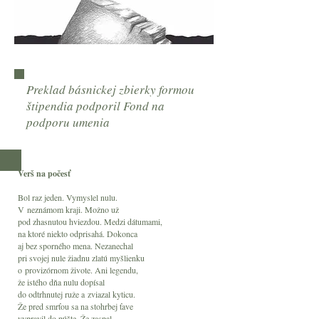
Preklad básnickej zbierky formou
štipendia podporil Fond na
podporu umenia
Verš na počesť
Bol raz jeden. Vymyslel nulu.
V neznámom kraji. Možno už
pod zhasnutou hviezdou. Medzi dátumami,
na ktoré niekto odprisahá. Dokonca
aj bez sporného mena. Nezanechal
pri svojej nule žiadnu zlatú myšlienku
o provizórnom živote. Ani legendu,
že istého dňa nulu dopísal
do odtrhnutej ruže a zviazal kyticu.
Že pred smrťou sa na stohrbej ťave
vypravil do púšte. Že zaspal