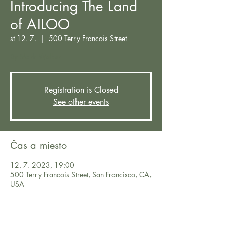
Introducing The Land
of AILOO
st 12. 7.
  |  
500 Terry Francois Street
By Mark Walker
Registration is Closed
See other events
Čas a miesto
12. 7. 2023, 19:00
500 Terry Francois Street, San Francisco, CA,
USA