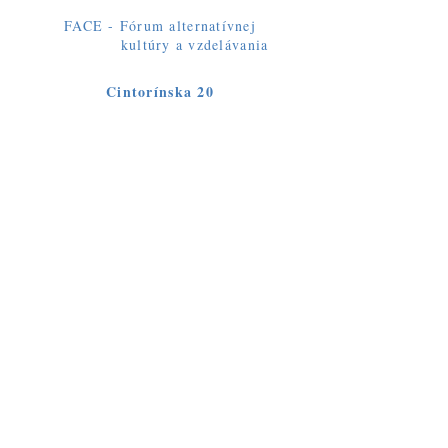
FACE - Fórum alternatívnej
kultúry a vzdelávania
Cintorínska 20
08216 Fintice
Slovakia
contact@myface.land
vertigoforum@gmail.com
Otázky
Objednávky
Siete
Facebook
Instagram