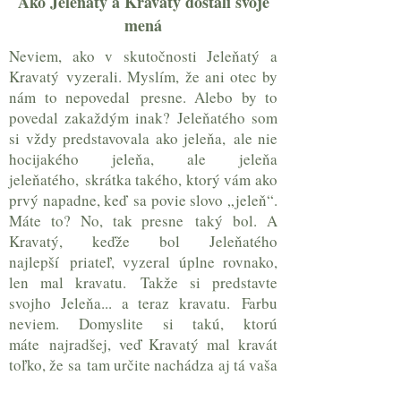
Ako Jeleňatý a Kravatý dostali svoje
mená
Neviem, ako v skutočnosti Jeleňatý a
Kravatý vyzerali. Myslím, že ani otec by
nám to nepovedal presne. Alebo by to
povedal zakaždým inak? Jeleňatého som
si vždy predstavovala ako jeleňa, ale nie
hocijakého jeleňa, ale jeleňa
jeleňatého, skrátka takého, ktorý vám ako
prvý napadne, keď sa povie slovo „jeleň“.
Máte to? No, tak presne taký bol. A
Kravatý, keďže bol Jeleňatého
najlepší priateľ, vyzeral úplne rovnako,
len mal kravatu. Takže si predstavte
svojho Jeleňa... a teraz kravatu. Farbu
neviem. Domyslite si takú, ktorú
máte najradšej, veď Kravatý mal kravát
toľko, že sa tam určite nachádza aj tá vaša
farba.