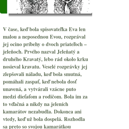
V čase, keď bola spisovateľka Eva len
malou a neposednou Evou, rozprával
jej ocino príbehy o dvoch priateľoch –
jeleňoch. Prvého nazval Jeleňatý a
druhého Kravatý, lebo rád okolo krku
nosieval kravatu. Veselé rozprávky jej
zlepšovali náladu, keď bola smutná,
pomáhali zaspať, keď nebola dosť
unavená, a vytvárali vzácne puto
medzi dieťaťom a rodičom. Bola im za
to vďačná a nikdy na jeleních
kamarátov nezabudla. Dokonca ani
vtedy, keď už bola dospelá. Rozhodla
sa preto so svojou kamarátkou