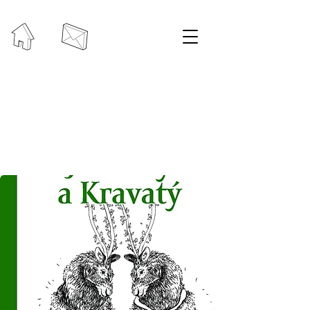
Odporúčame
detskú rozprávkovú
knihu