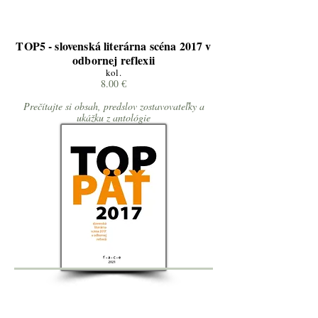
TOP5 - slovenská literárna scéna 2017 v
odbornej reflexii
kol.
8.00 €
Prečítajte si obsah, predslov zostavovateľky a
ukážku z antológie