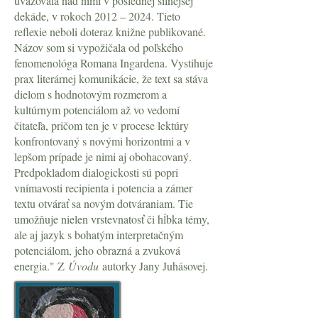
uvažovala nad nimi v poslednej silnejšej
dekáde, v rokoch 2012 – 2024. Tieto
reflexie neboli doteraz knižne publikované.
Názov som si vypožičala od poľského
fenomenológa Romana Ingardena. Vystihuje
prax literárnej komunikácie, že text sa stáva
dielom s hodnotovým rozmerom a
kultúrnym potenciálom až vo vedomí
čitateľa, pričom ten je v procese lektúry
konfrontovaný s novými horizontmi a v
lepšom prípade je nimi aj obohacovaný.
Predpokladom dialogickosti sú popri
vnímavosti recipienta i potencia a zámer
textu otvárať sa novým dotváraniam. Tie
umožňuje nielen vrstevnatosť či hĺbka témy,
ale aj jazyk s bohatým interpretačným
potenciálom, jeho obrazná a zvuková
energia." Z
Úvodu
autorky Jany Juhásovej.