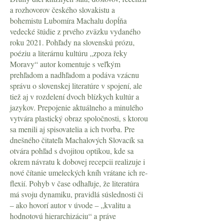
a rozhovorov českého slovakistu a
bohemistu Lubomíra Machalu dopĺňa
vedecké štúdie z prvého zväzku vydaného
roku 2021. Pohľady na slovenskú prózu,
poéziu a literárnu kultúru „zpoza řeky
Moravy“ autor komentuje s veľkým
prehľadom a nadhľadom a podáva vzácnu
správu o slovenskej literatúre v spojení, ale
tiež aj v rozdelení dvoch blízkych kultúr a
jazykov. Prepojenie aktuálneho a minulého
vytvára plastický obraz spoločnosti, s ktorou
sa menili aj spisovatelia a ich tvorba. Pre
dnešného čitateľa Machalových Slovacík sa
otvára pohľad s dvojitou optikou, kde sa
okrem návratu k dobovej recepcii realizuje i
nové čítanie umeleckých kníh vrátane ich re­
flexií. Pohyb v čase odhaľuje, že literatúra
má svoju dynamiku, pravidlá súslednosti či
– ako hovorí autor v úvode – „kvalitu a
hodnotovú hierarchizáciu“ a práve