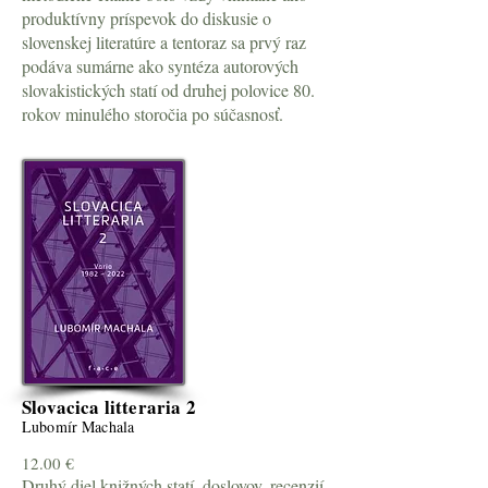
produktívny príspevok do diskusie o
slovenskej literatúre a tentoraz sa prvý raz
podáva sumárne ako syntéza autorových
slovakistických statí od druhej polovice 80.
rokov minulého storočia po súčasnosť.
Slovacica litteraria 2
Lubomír Machala
12.00 €
Druhý diel knižných statí, doslovov, recenzií