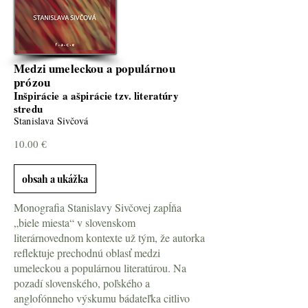
Medzi umeleckou a populárnou
prózou
Inšpirácie a ašpirácie tzv. literatúry
stredu
Stanislava Sivčová
10.00 €
obsah a ukážka
Monografia Stanislavy Sivčovej zapĺňa
„biele miesta“ v slovenskom
literárnovednom kontexte už tým, že autorka
reflektuje prechodnú oblasť medzi
umeleckou a populárnou literatúrou. Na
pozadí slovenského, poľského a
anglofónneho výskumu bádateľka citlivo