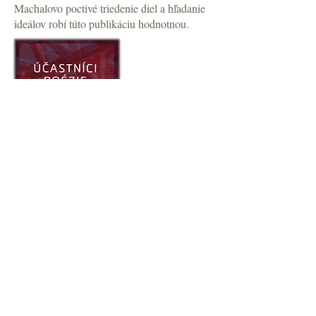
Machalovo poctivé triedenie diel a hľadanie
ideálov robí túto publikáciu hodnotnou.
Účastníci poézie (Básnici, básničky i
básne)
Jaroslav Šrank
10.00 €
obsah a ukážka
Vedecká monografia literárneho kritika a