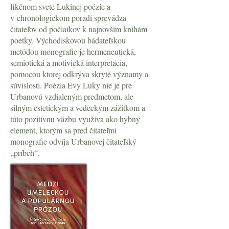
fikčnom svete Lukinej poézie a
v chronologickom poradí sprevádza
čitateľov od počiatkov k najnovším knihám
poetky. Východiskovou bádateľskou
metódou monografie je hermeneutická,
semiotická a motivická interpretácia,
pomocou ktorej odkrýva skryté významy a
súvislosti. Poézia Evy Luky nie je pre
Urbanovú vzdialeným predmetom, ale
silným estetickým a vedeckým zážitkom a
túto pozitívnu väzbu využíva ako hybný
element, ktorým sa pred čitateľmi
monografie odvíja Urbanovej čitateľský
„príbeh“.