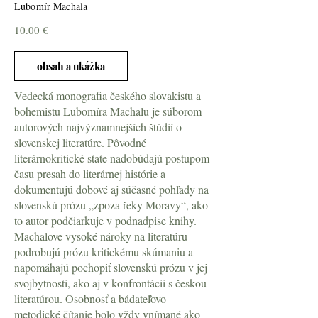
Lubomír Machala
10.00 €
obsah a ukážka
Vedecká monografia českého slovakistu a
bohemistu Lubomíra Machalu je súborom
autorových najvýznamnejších štúdií o
slovenskej literatúre. Pôvodné
literárnokritické state nadobúdajú postupom
času presah do literárnej histórie a
dokumentujú dobové aj súčasné pohľady na
slovenskú prózu „zpoza řeky Moravy“, ako
to autor podčiarkuje v podnadpise knihy.
Machalove vysoké nároky na literatúru
podrobujú prózu kritickému skúmaniu a
napomáhajú pochopiť slovenskú prózu v jej
svojbytnosti, ako aj v konfrontácii s českou
literatúrou. Osobnosť a bádateľovo
metodické čítanie bolo vždy vnímané ako