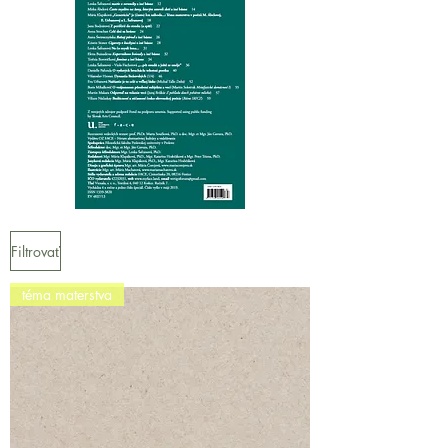
Filtrovať
téma materstva