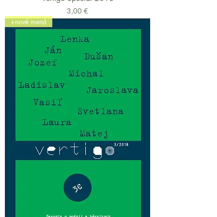
Cena
3,00 €
+nové mená