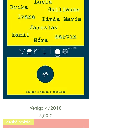
Vertigo 4/2018
Cena
3,00 €
detská poézia